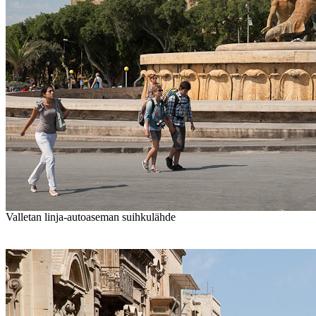
Valletan linja-autoaseman suihkulähde