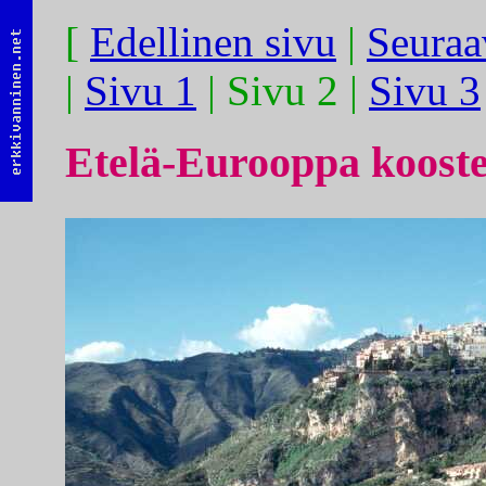
[
Edellinen sivu
|
Seuraa
|
Sivu 1
| Sivu 2 |
Sivu 3
Etelä-Eurooppa koost