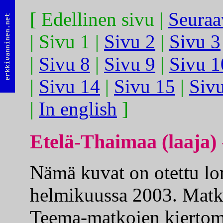
[ Edellinen sivu |
Seuraa
| Sivu 1 |
Sivu 2
|
Sivu 3
|
Sivu 8
|
Sivu 9
|
Sivu 1
|
Sivu 14
|
Sivu 15
|
Siv
|
In english
]
Etelä-Thaimaa (laaja)
Nämä kuvat on otettu l
helmikuussa 2003. Matk
Teema-matkojen kiertom