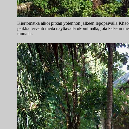
Kiertomatka alkoi pitkän yölennon jälkeen lepopäivällä Khao
paikka tervehti meitä näyttävällä ukonilmalla, jota katselimme 
rannalla.