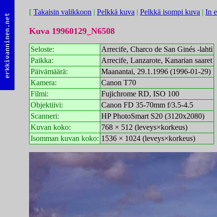
[
Takaisin valikkoon
|
Pelkkä kuva
|
Pelkkä isompi kuva
|
In 
Kuva 19960129_N6508
Seloste:
Arrecife, Charco de San Ginés -lahti
Paikka:
Arrecife, Lanzarote, Kanarian saaret
Päivämäärä:
Maanantai, 29.1.1996 (1996-01-29)
Kamera:
Canon T70
Filmi:
Fujichrome RD, ISO 100
Objektiivi:
Canon FD 35-70mm f/3.5-4.5
Scanneri:
HP PhotoSmart S20 (3120x2080)
Kuvan koko:
768 × 512 (leveys×korkeus)
Isomman kuvan koko:
1536 × 1024 (leveys×korkeus)